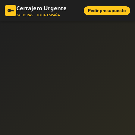
Cerrajero Urgente
🔑
Pedir presupuesto
24 HORAS · TODA ESPAÑA