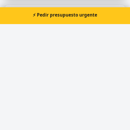
⚡ Pedir presupuesto urgente
Otros cerrajeros en A Coruña
🔑
Anxo Cerrajero Coruña
🔑
MR.BARRET
🔑
Mosquera cerrajero 24h
🔑
Los Mañosos
🔑
LOS MAÑOSOS
🔑
Cerrajeria La Llave De Cristal
Cerrajero Urgente 24 Horas
Directorio de cerrajeros profesionales en toda España.