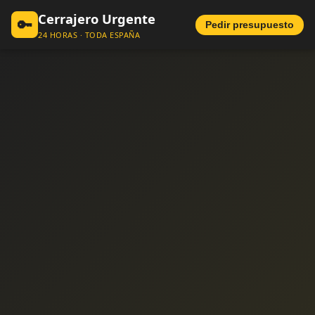
Cerrajero Urgente
🔑
Pedir presupuesto
24 HORAS · TODA ESPAÑA