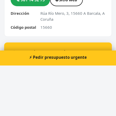
Dirección
Rúa Río Mero, 3, 15660 A Barcala, A
Coruña
Código postal
15660
⚡ ¿Urgencia en A Barcala?
⚡ Pedir presupuesto urgente
Te atendemos nosotros al momento, 24 horas.
📞 Solicitar llamada
Pedir presupuesto