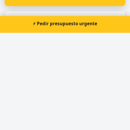
Otros cerrajeros en Valencia
⚡ Pedir presupuesto urgente
🔑
Technic - Clau | Cerrajeros Valencia
🔑
Copia llaves coche Valencia - keyclau
🔑
Cerrajeros Valencia | Origin-Go | Baratos
🔑
Seguriclau y Cerrajeros
🔑
Keymatic Duplicado De Llaves Valencia
🔑
Copia de Llaves de Coche Valencia : Keycars
Valencia