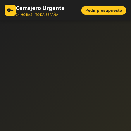
Cerrajero Urgente
🔑
Pedir presupuesto
24 HORAS · TODA ESPAÑA