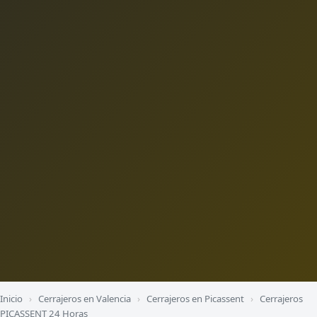
Inicio
›
Cerrajeros en Valencia
›
Cerrajeros en Picassent
›
Cerrajeros
PICASSENT 24 Horas