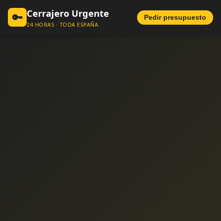
Cerrajero Urgente
🔑
Pedir presupuesto
24 HORAS · TODA ESPAÑA