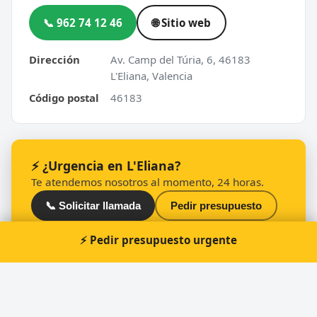
📞 962 74 12 46
🌐 Sitio web
Dirección
Av. Camp del Túria, 6, 46183
L'Eliana, Valencia
Código postal
46183
⚡ ¿Urgencia en L'Eliana?
Te atendemos nosotros al momento, 24 horas.
📞 Solicitar llamada
Pedir presupuesto
⚡ Pedir presupuesto urgente
Otros cerrajeros en L'Eliana
🔑
LLAVES Y MANDOS