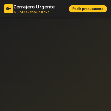
Cerrajero Urgente
🔑
Pedir presupuesto
24 HORAS · TODA ESPAÑA