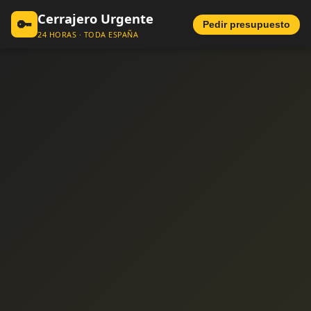
Cerrajero Urgente
🔑
Pedir presupuesto
24 HORAS · TODA ESPAÑA