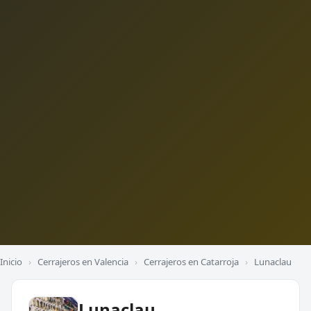
Inicio
›
Cerrajeros en Valencia
›
Cerrajeros en Catarroja
›
Lunaclau
Lunaclau