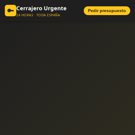
Cerrajero Urgente
🔑
Pedir presupuesto
24 HORAS · TODA ESPAÑA