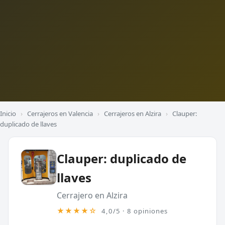
Inicio
›
Cerrajeros en Valencia
›
Cerrajeros en Alzira
›
Clauper:
duplicado de llaves
Clauper: duplicado de
llaves
Cerrajero en Alzira
★★★★☆
4,0/5 · 8 opiniones