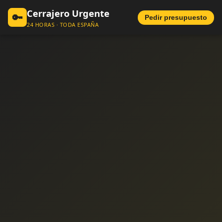
Cerrajero Urgente
🔑
Pedir presupuesto
24 HORAS · TODA ESPAÑA