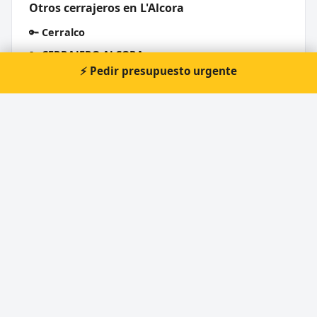
Otros cerrajeros en L'Alcora
🔑
Cerralco
🔑
CERRAJERO ALCORA
⚡ Pedir presupuesto urgente
🔑
Taller Miguel Artero S L
Cerrajero Urgente 24 Horas
Directorio de cerrajeros profesionales en toda España.
Aperturas de puertas, cambios de cerradura y urgencias 24h.
Servicios
Apertura de puertas
Cambio de cerraduras