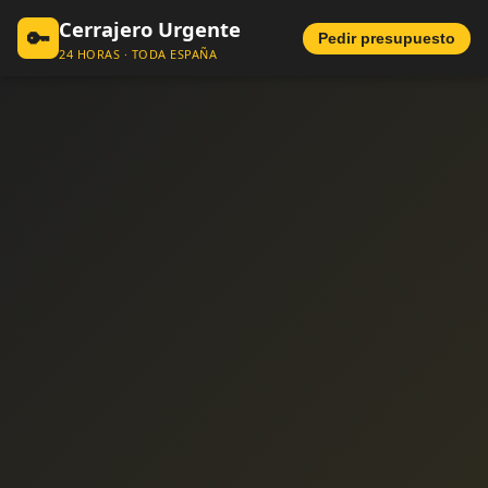
Cerrajero Urgente
🔑
Pedir presupuesto
24 HORAS · TODA ESPAÑA