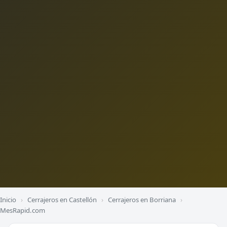
Inicio
›
Cerrajeros en Castellón
›
Cerrajeros en Borriana
›
MesRapid.com