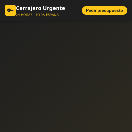
Cerrajero Urgente
🔑
Pedir presupuesto
24 HORAS · TODA ESPAÑA