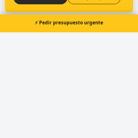
⚡ Pedir presupuesto urgente
Otros cerrajeros en Benidorm
🔑
Benidorm Cerrajeros 24h
🔑
Master Keys
🔑
StockLlaves
🔑
“KKKEY” cerrajero de coches - llaves, apertura
urgente
🔑
Key cutting Cerrajería del Mercado(na) Central
Cerrajero Urgente 24 Horas