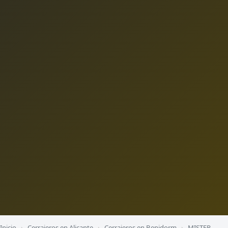
Inicio
›
Cerrajeros en Alicante
›
Cerrajeros en Benidorm
›
MISTER