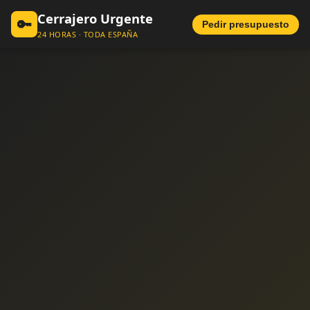
Cerrajero Urgente
🔑
Pedir presupuesto
24 HORAS · TODA ESPAÑA