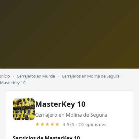
Inicio
›
Cerrajeros en Murcia
›
Cerrajeros en Molina de Segura
›
MasterKey 10
MasterKey 10
Cerrajero en Molina de Segura
★★★★★
4,5/5 · 20 opiniones
Servicios de MasterKey 10