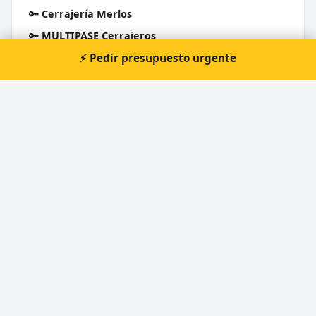
🔑
Cerrajería Merlos
🔑
MULTIPASE Cerrajeros
🔑
Cerrajeros en molina de segura
⚡ Pedir presupuesto urgente
Cerrajero Urgente 24 Horas
Directorio de cerrajeros profesionales en toda España.
Aperturas de puertas, cambios de cerradura y urgencias 24h.
Servicios
Apertura de puertas
Cambio de cerraduras
Cerrajero urgente 24 horas