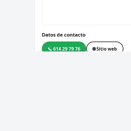
Datos de contacto
📞 614 29 79 76
🌐 Sitio web
Dirección
Cam. Viejo de Fortuna, 306
Código postal
30620
Cerrajero Urgente 24 Horas
Servic