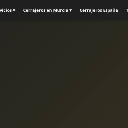
vicios ▾
Cerrajeros en Murcia ▾
Cerrajeros España