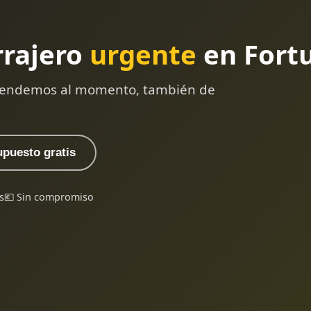
rrajero
urgente
en Fort
 atendemos al momento, también de
upuesto gratis
s
💶 Sin compromiso