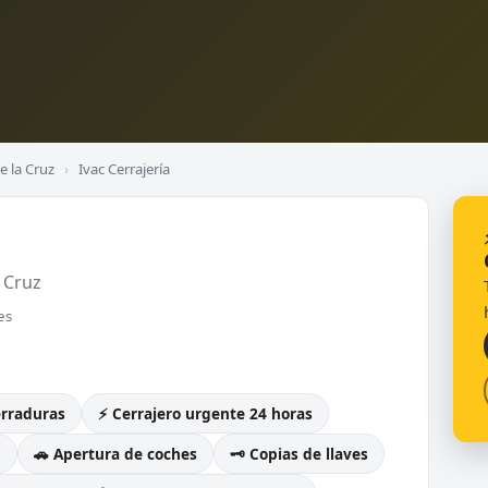
e la Cruz
›
Ivac Cerrajería
 Cruz
es
erraduras
⚡ Cerrajero urgente 24 horas
g
🚗 Apertura de coches
🗝️ Copias de llaves