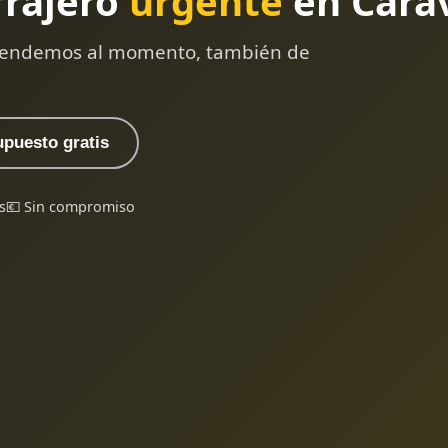
rrajero
urgente
en Carav
 atendemos al momento, también de
upuesto gratis
s
💶 Sin compromiso