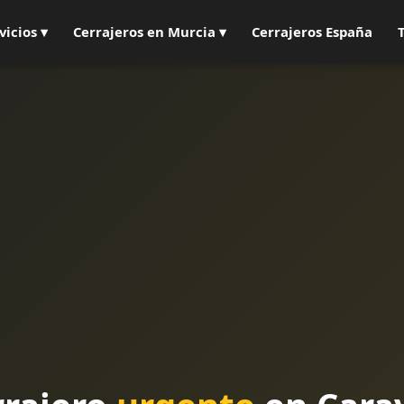
vicios ▾
Cerrajeros en Murcia ▾
Cerrajeros España