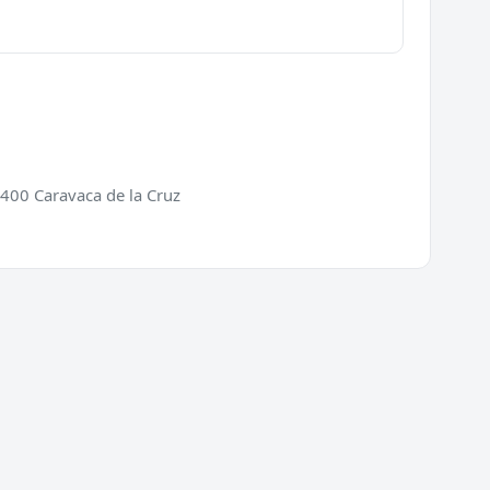
0400 Caravaca de la Cruz
ios
Directorio
ra de puertas
Cerrajeros en España
 de cerraduras
Cerrajeros en Barcelona