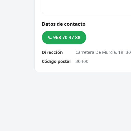
Datos de contacto
📞 968 70 37 88
Dirección
Carretera De Murcia, 19, 3
Código postal
30400
Cerrajero Urgente 24 Horas
Servic
Directorio de cerrajeros profesionales
Apertu
en toda España. Aperturas de
Cambio