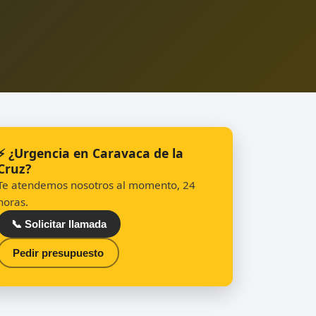
⚡ ¿Urgencia en Caravaca de la
Cruz?
Te atendemos nosotros al momento, 24
horas.
📞 Solicitar llamada
Pedir presupuesto