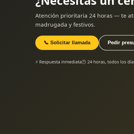
¿Necesitas un ce
Atención prioritaria 24 horas — te
madrugada y festivos.
📞 Solicitar llamada
Pedir pres
⚡ Respuesta inmediata
🕐 24 horas, todos los día