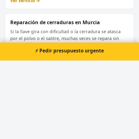
Ver servicio →
Reparación de cerraduras en Murcia
Si la llave gira con dificultad o la cerradura se atasca
por el polvo o el salitre, muchas veces se repara sin
cambiarla.
⚡ Pedir presupuesto urgente
Ver servicio →
Extracción de llaves rotas en Murcia
Extraemos el trozo de llave partida dentro de la
cerradura sin dañar el bombín, para no tener que
sustituirlo.
Ver servicio →
¿Por qué elegirnos como tu cerrajero en
Murcia?