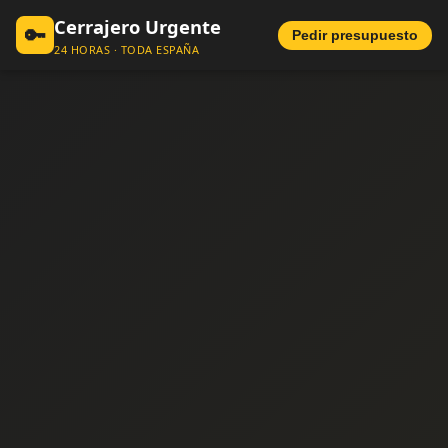
Cerrajero Urgente
🔑
Pedir presupuesto
24 HORAS · TODA ESPAÑA