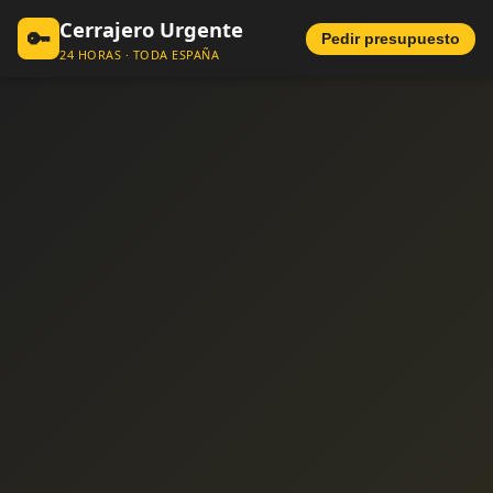
Cerrajero Urgente
🔑
Pedir presupuesto
24 HORAS · TODA ESPAÑA