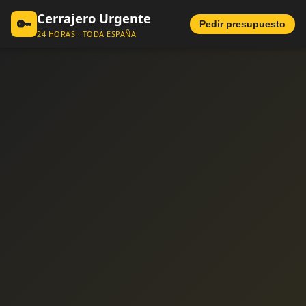
Cerrajero Urgente
🔑
Pedir presupuesto
24 HORAS · TODA ESPAÑA