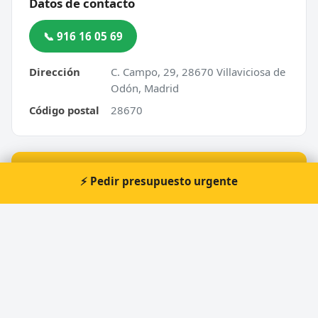
Datos de contacto
📞 916 16 05 69
Dirección
C. Campo, 29, 28670 Villaviciosa de
Odón, Madrid
Código postal
28670
⚡ ¿Urgencia en Villaviciosa de Odón?
⚡ Pedir presupuesto urgente
Te atendemos nosotros al momento, 24 horas.
📞 Solicitar llamada
Pedir presupuesto