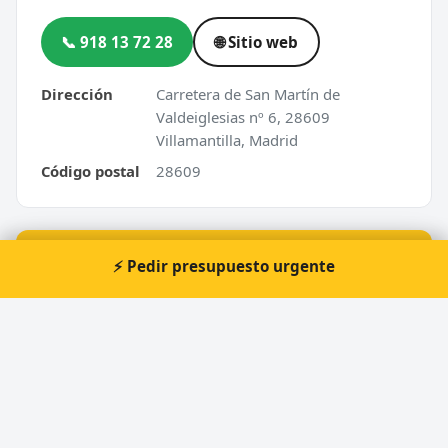
📞 918 13 72 28
🌐 Sitio web
Dirección
Carretera de San Martín de
Valdeiglesias nº 6, 28609
Villamantilla, Madrid
Código postal
28609
⚡ ¿Urgencia en Villamantilla?
⚡ Pedir presupuesto urgente
Te atendemos nosotros al momento, 24 horas.
📞 Solicitar llamada
Pedir presupuesto