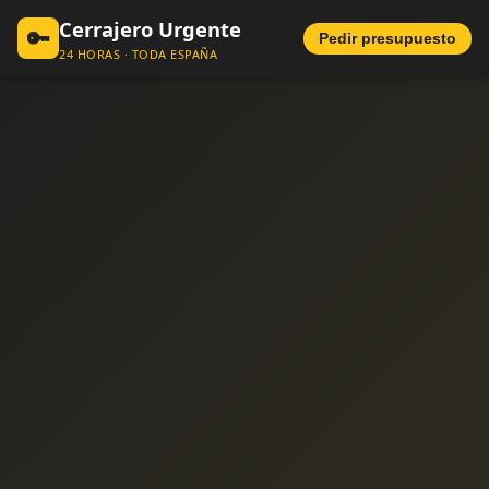
Cerrajero Urgente
🔑
Pedir presupuesto
24 HORAS · TODA ESPAÑA