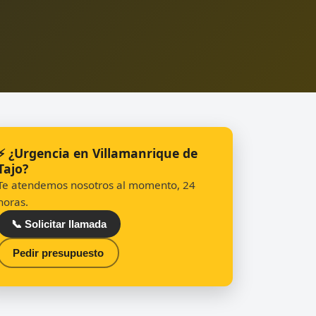
⚡ ¿Urgencia en Villamanrique de
Tajo?
Te atendemos nosotros al momento, 24
horas.
📞 Solicitar llamada
Pedir presupuesto