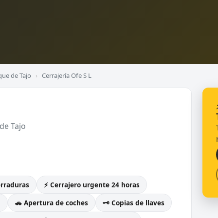
que de Tajo
›
Cerrajería Ofe S L
de Tajo
erraduras
⚡ Cerrajero urgente 24 horas
g
🚗 Apertura de coches
🗝️ Copias de llaves