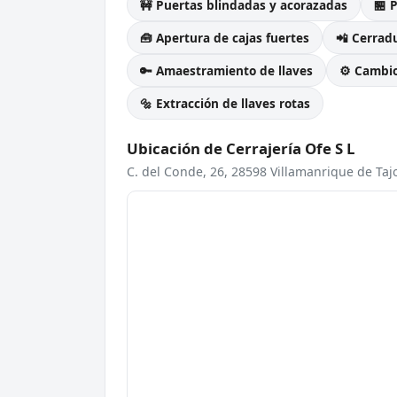
🚧 Puertas blindadas y acorazadas
🏪 
🧰 Apertura de cajas fuertes
📲 Cerradu
🔑 Amaestramiento de llaves
⚙️ Cambi
🔩 Extracción de llaves rotas
Ubicación de Cerrajería Ofe S L
C. del Conde, 26, 28598 Villamanrique de Taj