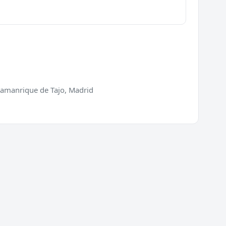
llamanrique de Tajo, Madrid
ios
Directorio
ra de puertas
Cerrajeros en España
 de cerraduras
Cerrajeros en Barcelona