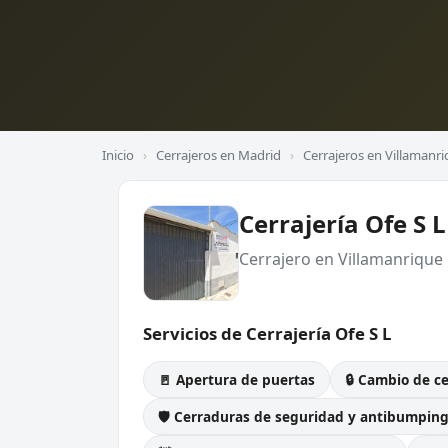
Inicio
›
Cerrajeros en Madrid
›
Cerrajeros en Villamanri
Cerrajería Ofe S L
Cerrajero en Villamanrique 
Servicios de Cerrajería Ofe S L
🚪 Apertura de puertas
🔒 Cambio de c
🛡️ Cerraduras de seguridad y antibumpin