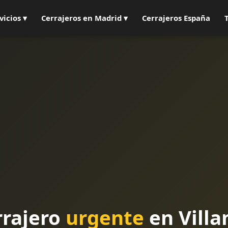
vicios ▾
Cerrajeros en Madrid ▾
Cerrajeros España
rrajero
urgente
en Vill