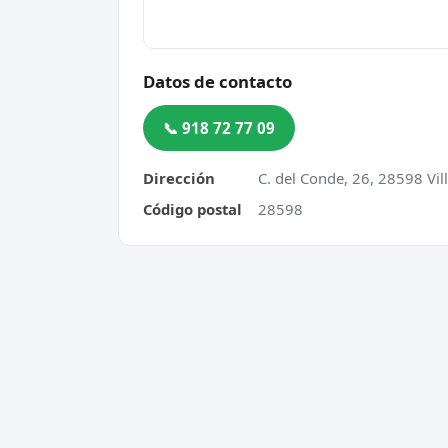
Datos de contacto
📞 918 72 77 09
Dirección
C. del Conde, 26, 28598 Vi
Código postal
28598
Cerrajero Urgente 24 Horas
Servic
Directorio de cerrajeros profesionales
Apertu
en toda España. Aperturas de
Cambio