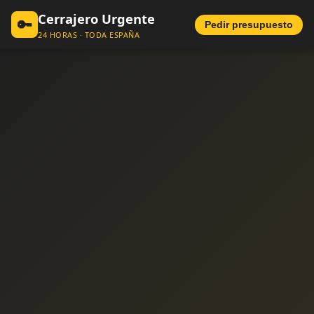
Cerrajero Urgente
🔑
Pedir presupuesto
24 HORAS · TODA ESPAÑA