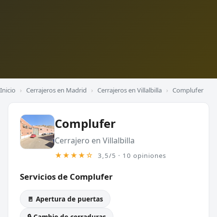
Inicio
›
Cerrajeros en Madrid
›
Cerrajeros en Villalbilla
›
Complufer
Complufer
Cerrajero en Villalbilla
★★★★☆
3,5/5 · 10 opiniones
Servicios de Complufer
🚪 Apertura de puertas
🔒 Cambio de cerraduras