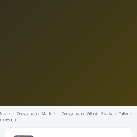
Inicio
›
Cerrajeros en Madrid
›
Cerrajeros en Villa del Prado
›
Talleres
Parro CB