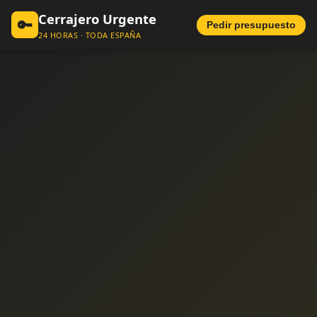
Cerrajero Urgente
🔑
Pedir presupuesto
24 HORAS · TODA ESPAÑA