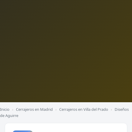
Inicio
›
Cerrajeros en Madrid
›
Cerrajeros en Villa del Prado
›
Diseños
de Aguirre