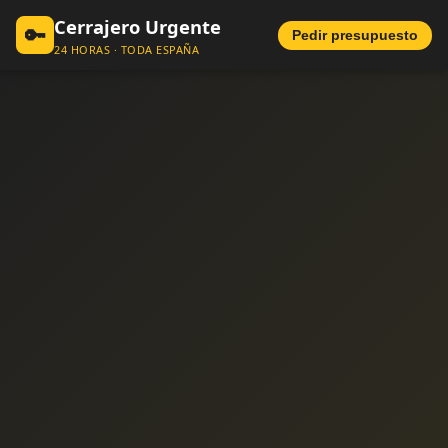
Cerrajero Urgente
🔑
Pedir presupuesto
24 HORAS · TODA ESPAÑA