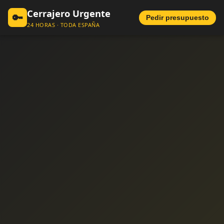
Cerrajero Urgente
🔑
Pedir presupuesto
24 HORAS · TODA ESPAÑA