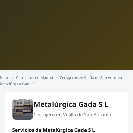
Inicio
›
Cerrajeros en Madrid
›
Cerrajeros en Velilla de San Antonio
›
Metalúrgica Gada S L
Metalúrgica Gada S L
Cerrajero en Velilla de San Antonio
Servicios de Metalúrgica Gada S L