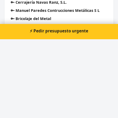
🔑
Cerrajería Navas Ranz, S.L.
🔑
Manuel Paredes Contrucciones Metálicas S L
🔑
Bricolaje del Metal
🔑
Industrias Metálicas Alamillos Sa
⚡ Pedir presupuesto urgente
🔑
Cerrajeria F.Alonso
Cerrajero Urgente 24 Horas
Directorio de cerrajeros profesionales en toda España.
Aperturas de puertas, cambios de cerradura y urgencias 24h.
Servicios
Apertura de puertas