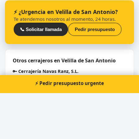
⚡ ¿Urgencia en Velilla de San Antonio?
Te atendemos nosotros al momento, 24 horas.
📞 Solicitar llamada
Pedir presupuesto
Otros cerrajeros en Velilla de San Antonio
🔑
Cerrajería Navas Ranz, S.L.
🔑
Bricolaje del Metal
⚡ Pedir presupuesto urgente
🔑
Metalúrgica Gada S L
🔑
Industrias Metálicas Alamillos Sa
🔑
Cerrajeria F.Alonso