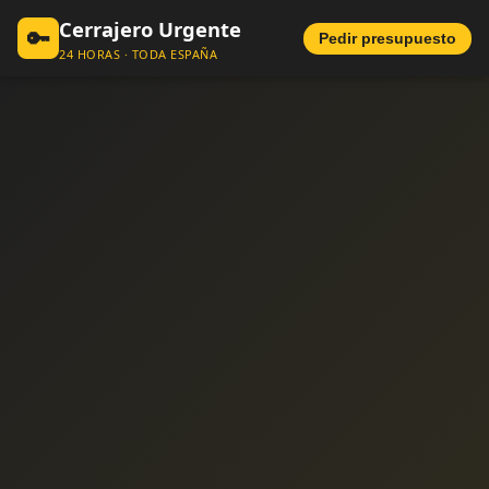
Cerrajero Urgente
🔑
Pedir presupuesto
24 HORAS · TODA ESPAÑA