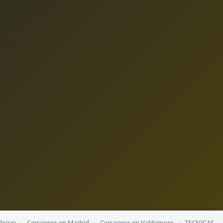
Inicio
›
Cerrajeros en Madrid
›
Cerrajeros en Valdemoro
›
TECNICAS