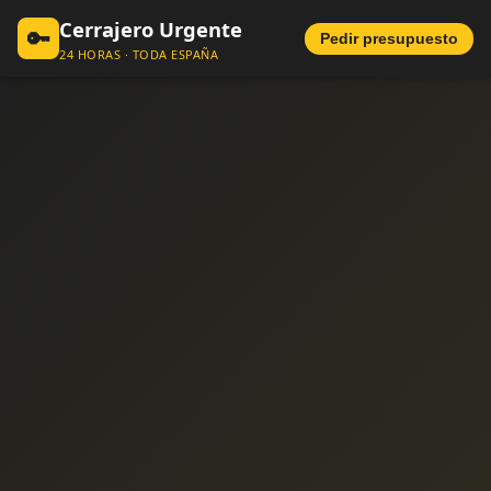
Cerrajero Urgente
🔑
Pedir presupuesto
24 HORAS · TODA ESPAÑA