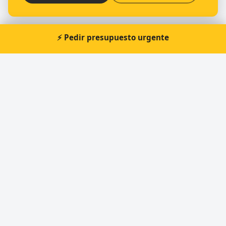
⚡ Pedir presupuesto urgente
Otros cerrajeros en Valdemoro
🔑
Cerrajeria Valmetal
🔑
El Llavin S.C.
🔑
J.O.M. Cerrajeros
🔑
Matrix
🔑
González Metalúrgica
🔑
Cerrajería Soporte Metalico Fragoso
Cerrajero Urgente 24 Horas