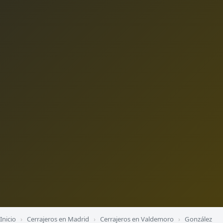
Inicio
›
Cerrajeros en Madrid
›
Cerrajeros en Valdemoro
›
González