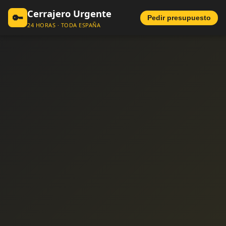
Cerrajero Urgente
🔑
Pedir presupuesto
24 HORAS · TODA ESPAÑA