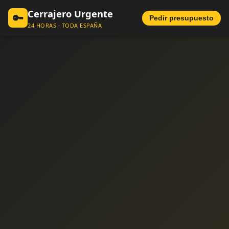
Cerrajero Urgente
🔑
Pedir presupuesto
24 HORAS · TODA ESPAÑA