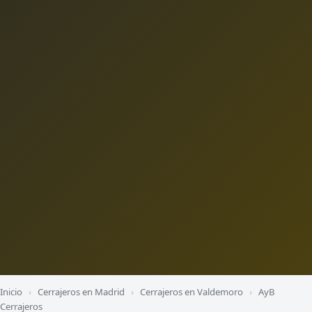
Inicio
›
Cerrajeros en Madrid
›
Cerrajeros en Valdemoro
›
AyB
Cerrajeros