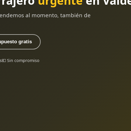
rrajero
urgente
en Vald
 atendemos al momento, también de
upuesto gratis
s
💶 Sin compromiso