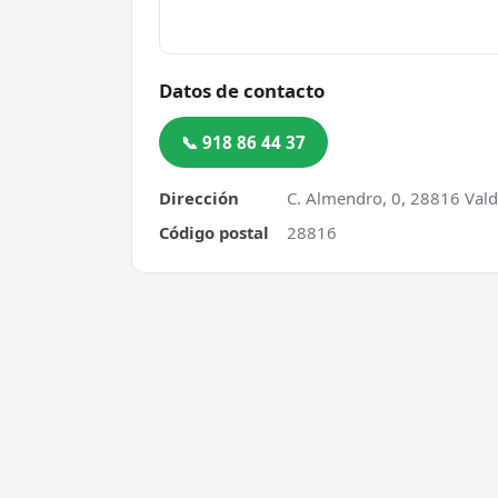
Datos de contacto
📞 918 86 44 37
Dirección
C. Almendro, 0, 28816 Val
Código postal
28816
Cerrajero Urgente 24 Horas
Servic
Directorio de cerrajeros profesionales
Apertu
en toda España. Aperturas de
Cambio