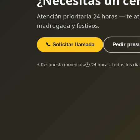
¿Necesitas un ce
Atención prioritaria 24 horas — te
madrugada y festivos.
📞 Solicitar llamada
Pedir pres
⚡ Respuesta inmediata
🕐 24 horas, todos los día