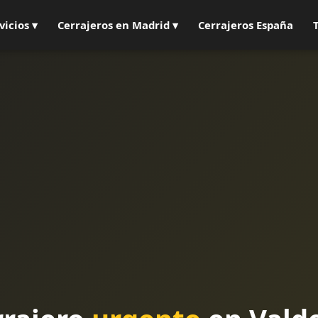
vicios ▾
Cerrajeros en Madrid ▾
Cerrajeros España