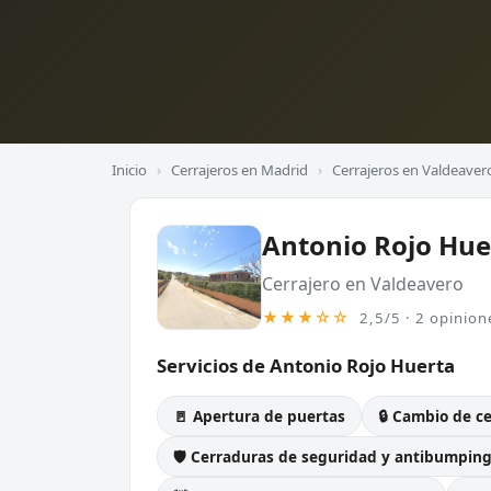
Inicio
›
Cerrajeros en Madrid
›
Cerrajeros en Valdeaver
Antonio Rojo Hue
Cerrajero en Valdeavero
★★★☆☆
2,5/5 · 2 opinion
Servicios de Antonio Rojo Huerta
🚪 Apertura de puertas
🔒 Cambio de c
🛡️ Cerraduras de seguridad y antibumpin