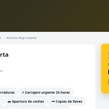
o
›
Antonio Rojo Huerta
rta
es
erraduras
⚡ Cerrajero urgente 24 horas
g
🚗 Apertura de coches
🗝️ Copias de llaves