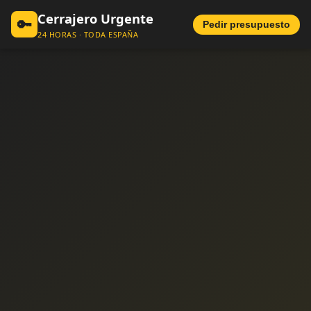
Cerrajero Urgente
🔑
Pedir presupuesto
24 HORAS · TODA ESPAÑA