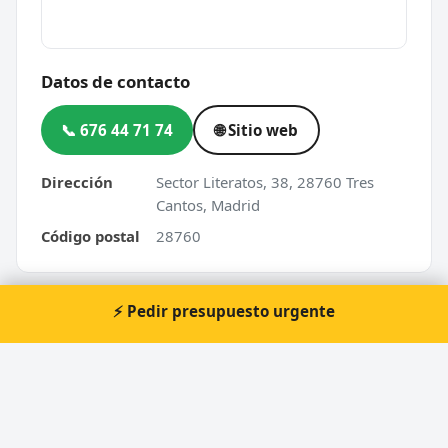
Datos de contacto
📞 676 44 71 74
🌐 Sitio web
Dirección
Sector Literatos, 38, 28760 Tres
Cantos, Madrid
Código postal
28760
⚡ Pedir presupuesto urgente
⚡ ¿Urgencia en Tres Cantos?
Te atendemos nosotros al momento, 24 horas.
📞 Solicitar llamada
Pedir presupuesto