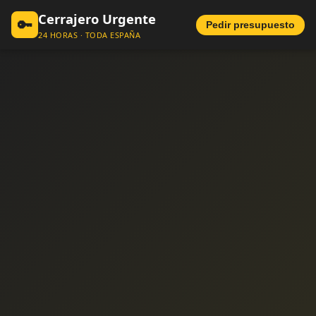
Cerrajero Urgente
🔑
Pedir presupuesto
24 HORAS · TODA ESPAÑA