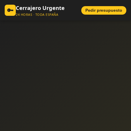
Cerrajero Urgente
🔑
Pedir presupuesto
24 HORAS · TODA ESPAÑA