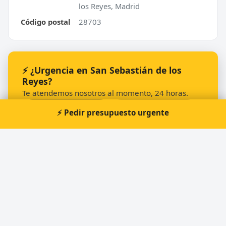
los Reyes, Madrid
Código postal
28703
⚡ ¿Urgencia en San Sebastián de los
Reyes?
Te atendemos nosotros al momento, 24 horas.
📞 Solicitar llamada
Pedir presupuesto
⚡ Pedir presupuesto urgente
Otros cerrajeros en San Sebastián de los
Reyes
🔑
SecuriKey Cerrajeros - Madrid - San Sebastián
de los Reyes
🔑
MISTER MINIT