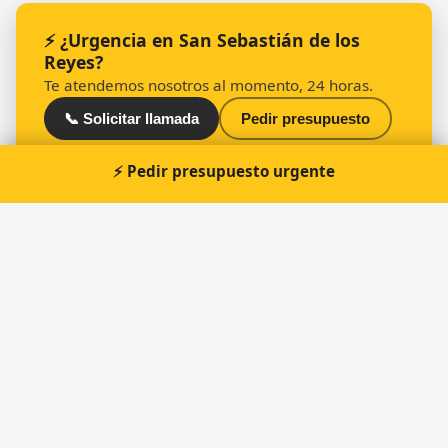
⚡ ¿Urgencia en San Sebastián de los
Reyes?
Te atendemos nosotros al momento, 24 horas.
📞 Solicitar llamada
Pedir presupuesto
⚡ Pedir presupuesto urgente
Otros cerrajeros en San Sebastián de los
Reyes
🔑
SecuriKey Cerrajeros - Madrid - San Sebastián
de los Reyes
🔑
Cerrajero Directo 24H - San Sebastián de los
Reyes y Alcobendas
🔑
MISTER MINIT
🔑
Cerrajería Express ASG, SL