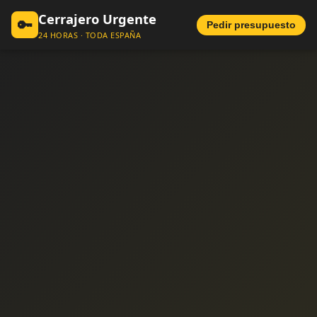
Cerrajero Urgente
🔑
Pedir presupuesto
24 HORAS · TODA ESPAÑA