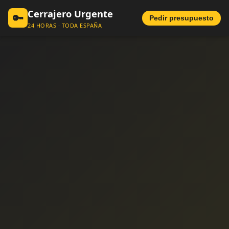
Cerrajero Urgente
🔑
Pedir presupuesto
24 HORAS · TODA ESPAÑA