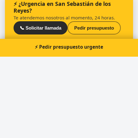
⚡ ¿Urgencia en San Sebastián de los
Reyes?
Te atendemos nosotros al momento, 24 horas.
📞 Solicitar llamada
Pedir presupuesto
⚡ Pedir presupuesto urgente
Otros cerrajeros en San Sebastián de los
Reyes
🔑
SecuriKey Cerrajeros - Madrid - San Sebastián
de los Reyes
🔑
Cerrajero Directo 24H - San Sebastián de los
Reyes y Alcobendas
🔑
MISTER MINIT
🔑
CERRAJERÍA HARO BLÁZQUEZ