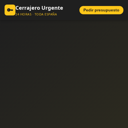
Cerrajero Urgente
🔑
Pedir presupuesto
24 HORAS · TODA ESPAÑA