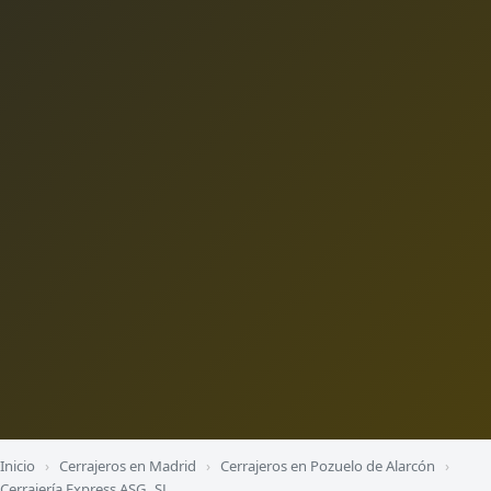
Inicio
›
Cerrajeros en Madrid
›
Cerrajeros en Pozuelo de Alarcón
›
Cerrajería Express ASG, SL