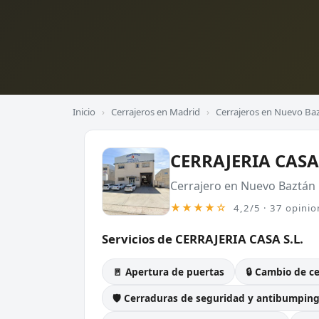
Inicio
›
Cerrajeros en Madrid
›
Cerrajeros en Nuevo Ba
CERRAJERIA CASA 
Cerrajero en Nuevo Baztán
★★★★☆
4,2/5 · 37 opinio
Servicios de CERRAJERIA CASA S.L.
🚪 Apertura de puertas
🔒 Cambio de c
🛡️ Cerraduras de seguridad y antibumpin