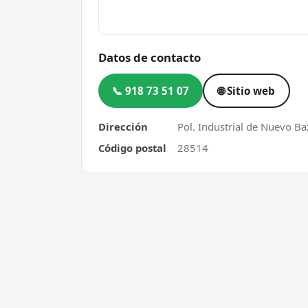
Datos de contacto
📞 918 73 51 07
🌐 Sitio web
Dirección
Pol. Industrial de Nuevo B
Código postal
28514
Cerrajero Urgente 24 Horas
Servic
Directorio de cerrajeros profesionales
Apertu
en toda España. Aperturas de
Cambio