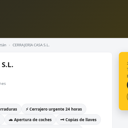
ztán
›
CERRAJERIA CASA S.L.
S.L.
nes
erraduras
⚡ Cerrajero urgente 24 horas
g
🚗 Apertura de coches
🗝️ Copias de llaves