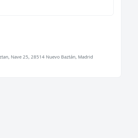
aztan, Nave 25, 28514 Nuevo Baztán, Madrid
ios
Directorio
ra de puertas
Cerrajeros en España
 de cerraduras
Cerrajeros en Barcelona