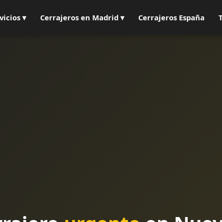
vicios ▾
Cerrajeros en Madrid ▾
Cerrajeros España