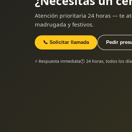
¿Necesitas un ce
Atención prioritaria 24 horas — te
madrugada y festivos.
📞 Solicitar llamada
Pedir pres
⚡ Respuesta inmediata
🕐 24 horas, todos los día