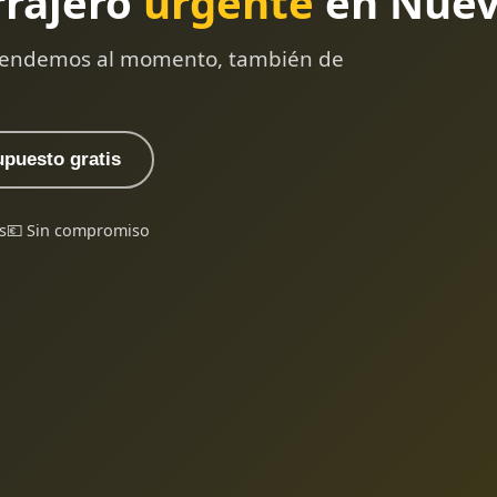
rrajero
urgente
en Nuev
 atendemos al momento, también de
upuesto gratis
s
💶 Sin compromiso