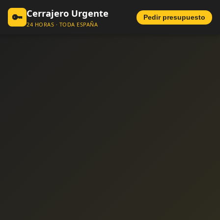
Cerrajero Urgente
🔑
Pedir presupuesto
24 HORAS · TODA ESPAÑA