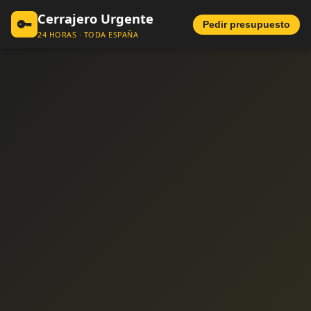
Cerrajero Urgente
🔑
Pedir presupuesto
24 HORAS · TODA ESPAÑA