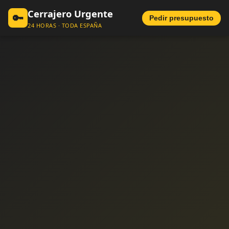
Cerrajero Urgente
🔑
Pedir presupuesto
24 HORAS · TODA ESPAÑA