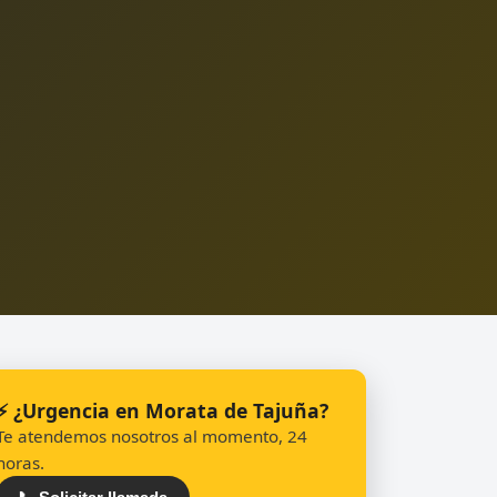
⚡ ¿Urgencia en Morata de Tajuña?
Te atendemos nosotros al momento, 24
horas.