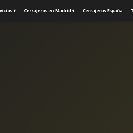
vicios ▾
Cerrajeros en Madrid ▾
Cerrajeros España