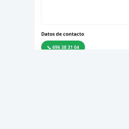
Datos de contacto
📞 696 38 31 04
Dirección
Calle Ctra. de Arganda, 30
Código postal
28530
Cerrajero Urgente 24 Horas
Servic
Directorio de cerrajeros profesionales
Apertu