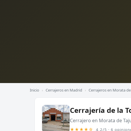
Inicio
›
Cerrajeros en Madrid
›
Cerrajeros en Morata de
Cerrajería de la T
Cerrajero en Morata de Taj
★★★★☆
4,2/5 · 6 opinion