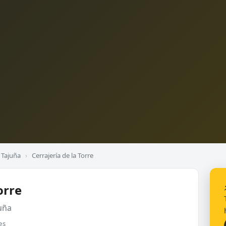
 Tajuña
›
Cerrajería de la Torre
orre
uña
es