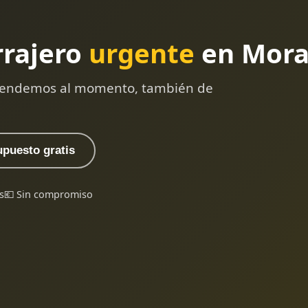
rrajero
urgente
en Mora
 atendemos al momento, también de
upuesto gratis
s
💶 Sin compromiso