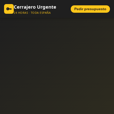
Cerrajero Urgente
🔑
Pedir presupuesto
24 HORAS · TODA ESPAÑA