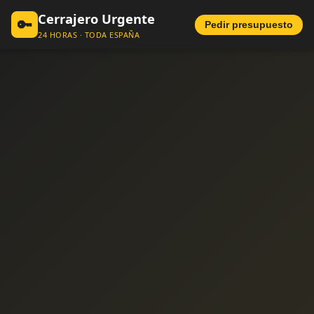
Cerrajero Urgente
🔑
Pedir presupuesto
24 HORAS · TODA ESPAÑA