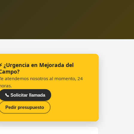
⚡ ¿Urgencia en Mejorada del
Campo?
Te atendemos nosotros al momento, 24
horas.
📞 Solicitar llamada
Pedir presupuesto