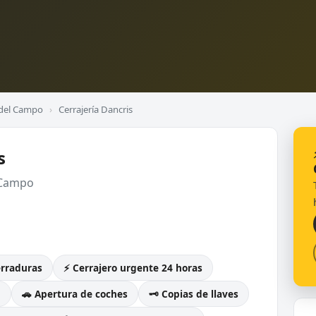
 del Campo
›
Cerrajería Dancris
s
 Campo
erraduras
⚡ Cerrajero urgente 24 horas
g
🚗 Apertura de coches
🗝️ Copias de llaves