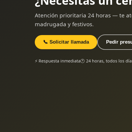
¿Necesitas un ce
Atención prioritaria 24 horas — te
madrugada y festivos.
📞 Solicitar llamada
Pedir pres
⚡ Respuesta inmediata
🕐 24 horas, todos los día