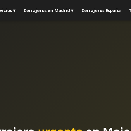
vicios ▾
Cerrajeros en Madrid ▾
Cerrajeros España