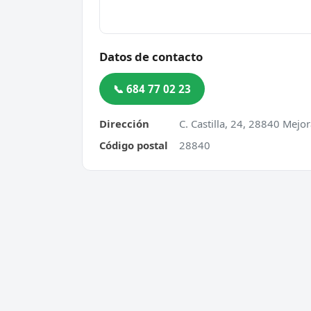
Datos de contacto
📞 684 77 02 23
Dirección
C. Castilla, 24, 28840 Mej
Código postal
28840
Cerrajero Urgente 24 Horas
Servic
Directorio de cerrajeros profesionales
Apertu
en toda España. Aperturas de
Cambio