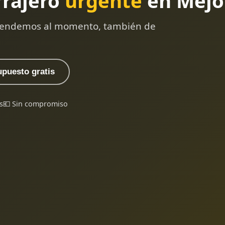
rrajero
urgente
en Mejo
 atendemos al momento, también de
upuesto gratis
s
💶 Sin compromiso