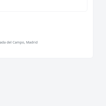
orada del Campo, Madrid
ios
Directorio
ra de puertas
Cerrajeros en España
 de cerraduras
Cerrajeros en Barcelona