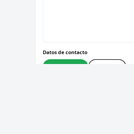
Datos de contacto
📞 916 38 18 41
🌐 Sitio web
Dirección
Calle Ote., 3, 28220 Majad
Código postal
28220