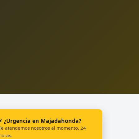
⚡ ¿Urgencia en Majadahonda?
Te atendemos nosotros al momento, 24
horas.