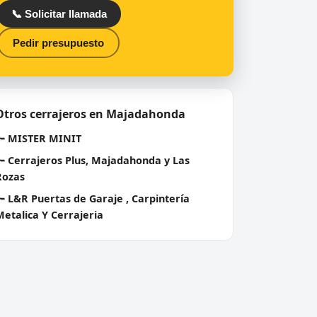
📞 Solicitar llamada
Pedir presupuesto
Otros cerrajeros en Majadahonda
🔑
MISTER MINIT
🔑
Cerrajeros Plus, Majadahonda y Las
Rozas
🔑
L&R Puertas de Garaje , Carpintería
Metalica Y Cerrajeria