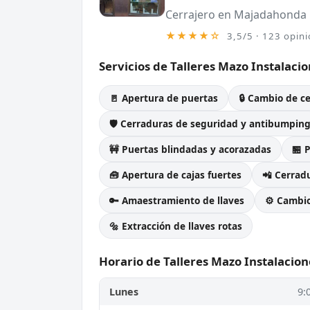
Cerrajero en Majadahonda
★★★★☆
3,5/5 · 123 opin
Servicios de Talleres Mazo Instalaci
🚪 Apertura de puertas
🔒 Cambio de c
🛡️ Cerraduras de seguridad y antibumpin
🚧 Puertas blindadas y acorazadas
🏪 
🧰 Apertura de cajas fuertes
📲 Cerradu
🔑 Amaestramiento de llaves
⚙️ Cambi
🔩 Extracción de llaves rotas
Horario de Talleres Mazo Instalacion
Lunes
9: