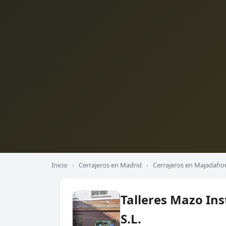
Inicio
›
Cerrajeros en Madrid
›
Cerrajeros en Majadah
Talleres Mazo In
S.L.