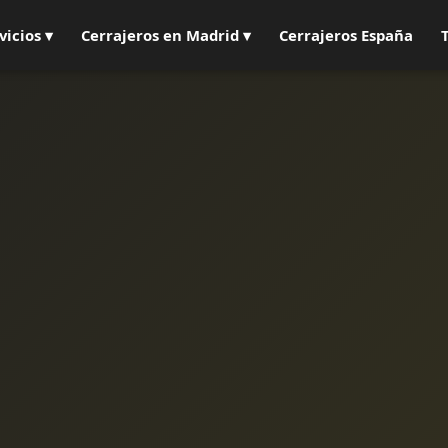
vicios ▾
Cerrajeros en Madrid ▾
Cerrajeros España