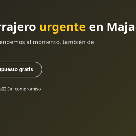
rrajero
urgente
en Maja
 atendemos al momento, también de
upuesto gratis
s
💶 Sin compromiso