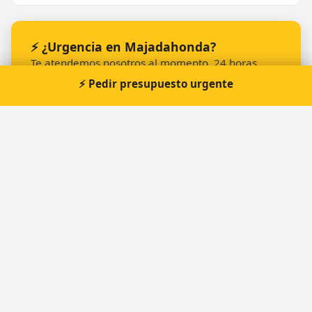
⚡ ¿Urgencia en Majadahonda?
Te atendemos nosotros al momento, 24 horas.
⚡ Pedir presupuesto urgente
📞 Solicitar llamada
Pedir presupuesto
Otros cerrajeros en Majadahonda
🔑
Talleres Mazo Instalaciones y Automatismos S.L.
🔑
MISTER MINIT
🔑
L&R Puertas de Garaje , Carpintería Metalica Y
Cerrajeria