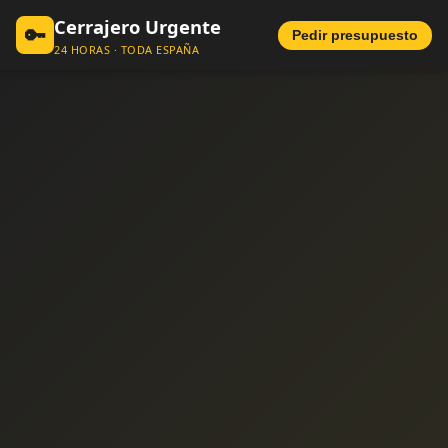
Cerrajero Urgente
🔑
Pedir presupuesto
24 HORAS · TODA ESPAÑA