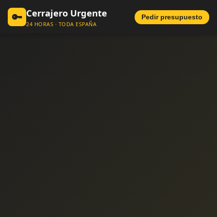
Cerrajero Urgente
🔑
Pedir presupuesto
24 HORAS · TODA ESPAÑA