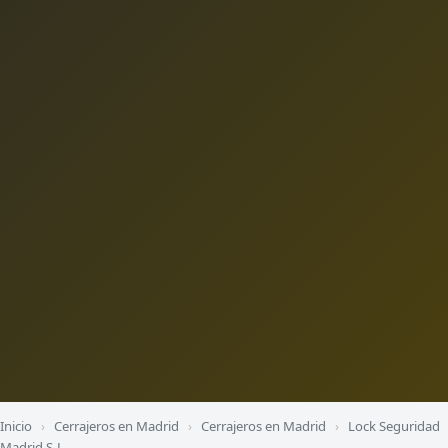
Inicio
›
Cerrajeros en Madrid
›
Cerrajeros en Madrid
›
Lock Seguridad
Madrid S.L