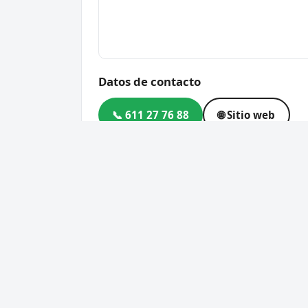
Datos de contacto
📞 611 27 76 88
🌐 Sitio web
Dirección
C. Manzano, 63, 28522 Mad
Código postal
28522
Cerrajero Urgente 24 Horas
Servic