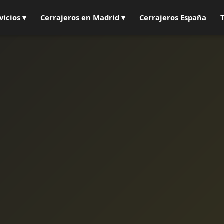
vicios ▾
Cerrajeros en Madrid ▾
Cerrajeros España