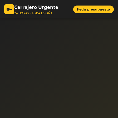
Cerrajero Urgente
🔑
Pedir presupuesto
24 HORAS · TODA ESPAÑA