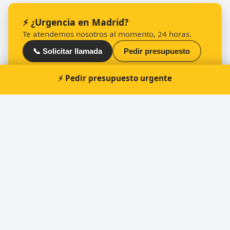
⚡ ¿Urgencia en Madrid?
Te atendemos nosotros al momento, 24 horas.
📞 Solicitar llamada
Pedir presupuesto
⚡ Pedir presupuesto urgente
Otros cerrajeros en Madrid
🔑
i-cerrajeros Madrid
🔑
Cerrajeros Madrid Abrehogar 24 Horas
🔑
Click Cerrajeros
🔑
UNO CERRADURAS
🔑
Cerrajeros Madrid Expert
🔑
Key Car Group