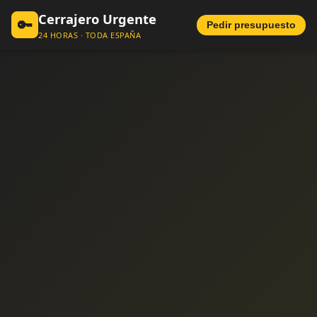
Cerrajero Urgente
🔑
Pedir presupuesto
24 HORAS · TODA ESPAÑA