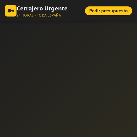
Cerrajero Urgente
🔑
Pedir presupuesto
24 HORAS · TODA ESPAÑA