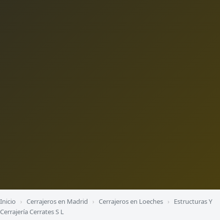
Inicio
›
Cerrajeros en Madrid
›
Cerrajeros en Loeches
›
Estructuras Y
Cerrajería Cerrates S L