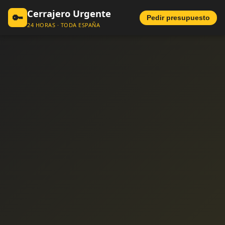
Cerrajero Urgente
🔑
Pedir presupuesto
24 HORAS · TODA ESPAÑA