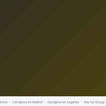
Inicio
›
Cerrajeros en Madrid
›
Cerrajeros en Leganés
›
Key Car Group