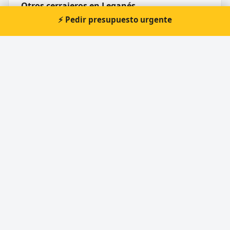
Otros cerrajeros en Leganés
⚡ Pedir presupuesto urgente
🔑
Prieto Llaves y mandos de coche.
🔑
Cerrajería Roiga
🔑
Cerrajeros Leganés Madrid
🔑
SOLYSEG | Cerrajeros Leganés | Copias de
llaves
🔑
F. Serrano, S.L.
🔑
Inoxidables Conserti
Cerrajero Urgente 24 Horas
Directorio de cerrajeros profesionales en toda España.
Aperturas de puertas, cambios de cerradura y urgencias 24h.