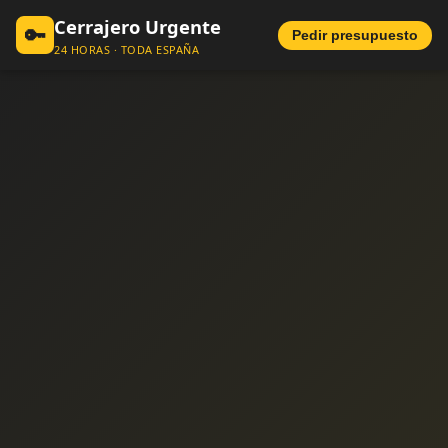
Cerrajero Urgente
🔑
Pedir presupuesto
24 HORAS · TODA ESPAÑA